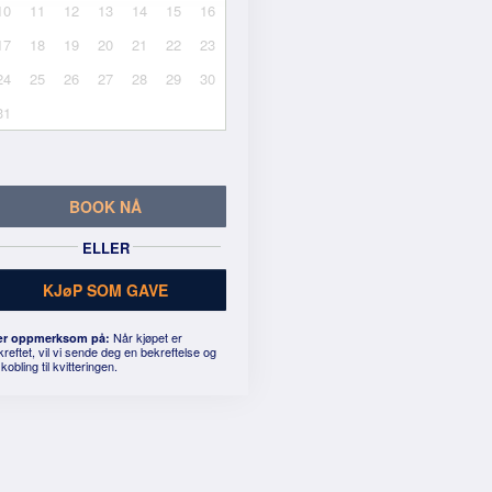
10
11
12
13
14
15
16
17
18
19
20
21
22
23
24
25
26
27
28
29
30
31
BOOK NÅ
ELLER
KJøP SOM GAVE
Når kjøpet er
r oppmerksom på:
kreftet, vil vi sende deg en bekreftelse og
kobling til kvitteringen.