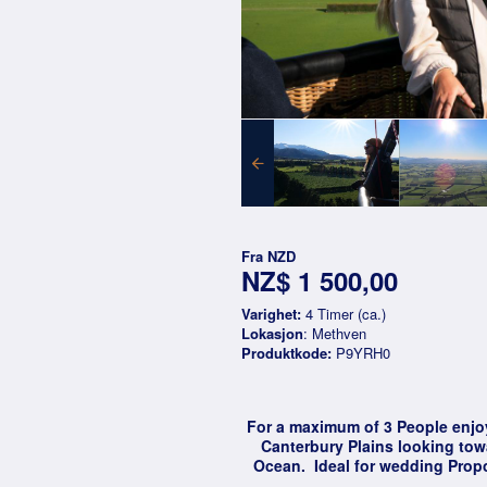
Fra
NZD
NZ$ 1 500,00
Varighet:
4 Timer (ca.)
Lokasjon
: Methven
Produktkode:
P9YRH0
For a maximum of 3 People enjoy 
Canterbury Plains looking tow
Ocean. Ideal for wedding Propo