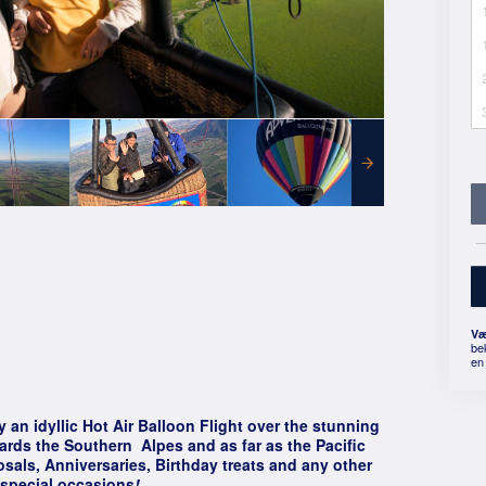
Væ
be
en 
an idyllic Hot Air Balloon Flight over the stunning
ards the Southern Alpes and as far as the Pacific
sals, Anniversaries, Birthday treats and any other
special occasions
!