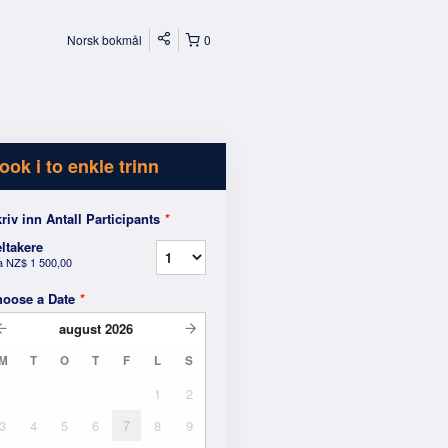
Norsk bokmål
0
ook i to enkle trinn
riv inn Antall Participants
*
ltakere
a
NZ$ 1 500,00
hoose a Date
*
august
2026
M
T
O
T
F
L
S
1
2
3
4
5
6
7
8
9